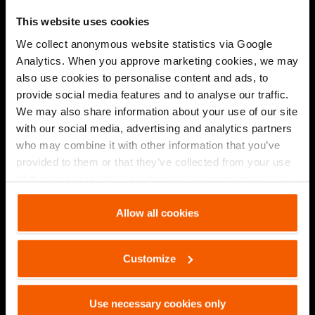
Configure el conjunto
This website uses cookies
que mejor se adapte a
We collect anonymous website statistics via Google
sus necesidades
Analytics. When you approve marketing cookies, we may
also use cookies to personalise content and ads, to
con el sencillo
provide social media features and to analyse our traffic.
We may also share information about your use of our site
configurador
with our social media, advertising and analytics partners
OmniShore.
who may combine it with other information that you’ve
provided to them or that they’ve collected from your use
of their services. You can change your preferences via
Settings. See our
cookiestatement
.
Allow all cookies
Customize
Use necessary cookies only