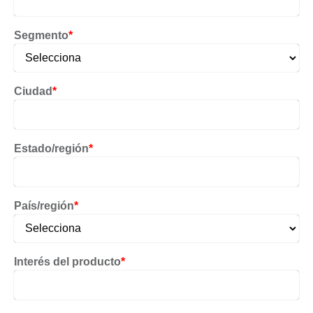
Segmento
*
Ciudad
*
Estado/región
*
País/región
*
Interés del producto
*